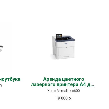
ноутбука
Аренда цветного
лазерного принтера А4 для
EW
группы
Xerox Versalink c600
19 000
р.