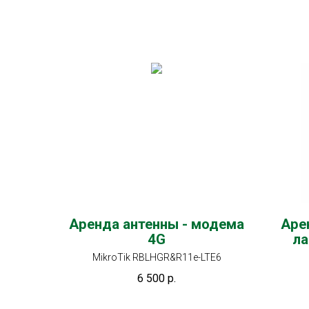
Аренда антенны - модема
Аре
4G
ла
MikroTik RBLHGR&R11e-LTE6
6 500
р.