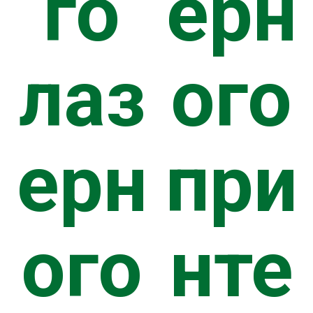
го
ерн
лаз
ого
ерн
при
ого
нте