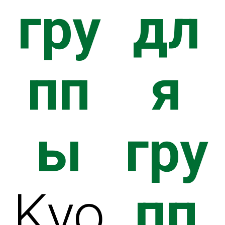
гру
дл
ДЖИ
пп
я
ы
гру
НТАК
пп
Kyo