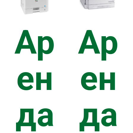
МЕРНЫЕ
Ар
Ар
АЩЕНИЕ
ен
ен
ECA
да
да