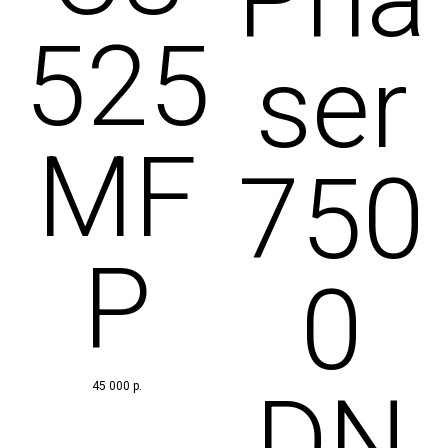
525
ser
MF
750
P
0
DN
45 000
р.