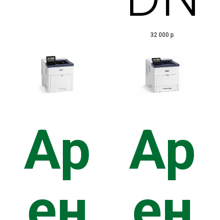
32 000
р.
Ар
Ар
ен
ен