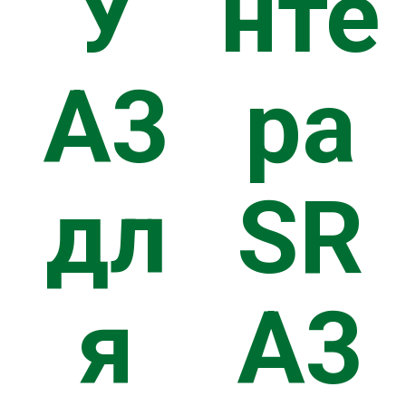
У
нте
АНИЕ
А3
ра
ЛУЖИВА
дл
SR
я
A3
ШИ