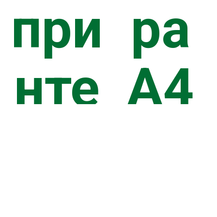
при
ра
нте
А4
ра
дл
А4
я