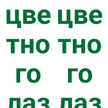
цве
цве
ЛУГИ
тно
тно
ТРОЙКА
го
го
ТАВКИ
лаз
лаз