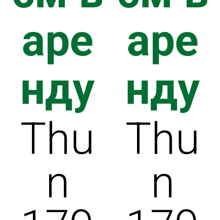
РОЙКА
аре
аре
АВКИ
нду
нду
МЛЕНИЕ
Thu
Thu
n
n