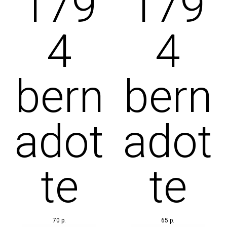
179
179
ИНГ
4
4
НИЕ
bern
bern
УЖИВАНИ
adot
adot
te
te
ШИ
70
р.
65
р.