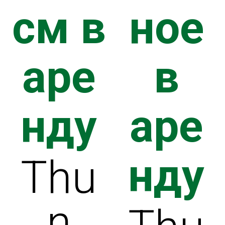
БИЯ
см в
ное
аре
в
нду
аре
нду
Thu
n