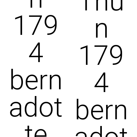
Thu
179
n
4
179
bern
4
adot
bern
te