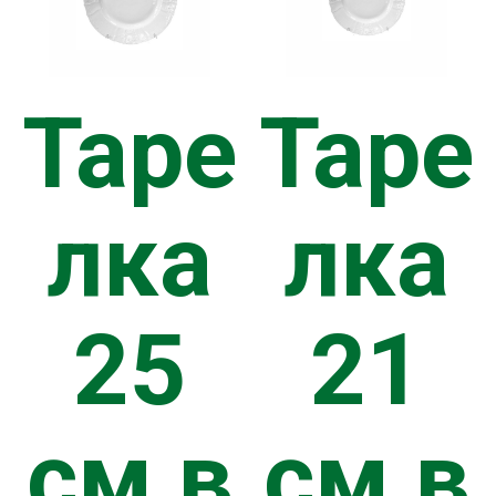
ЩЕНИЕ
Таре
Таре
CA
лка
лка
УГИ
25
21
см в
см в