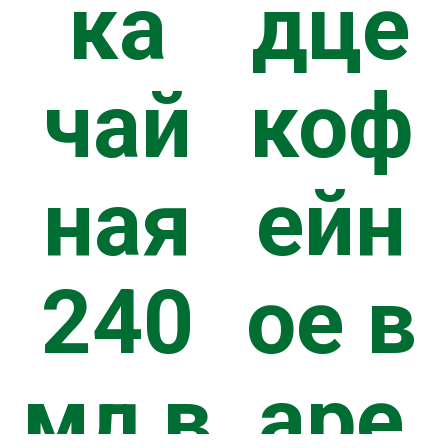
ка
дце
чай
коф
ная
ейн
240
ое в
мл в
аре