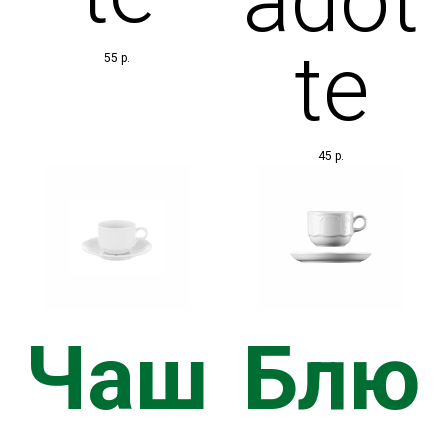
adot
te
55
р.
45
р.
Чаш
Блю