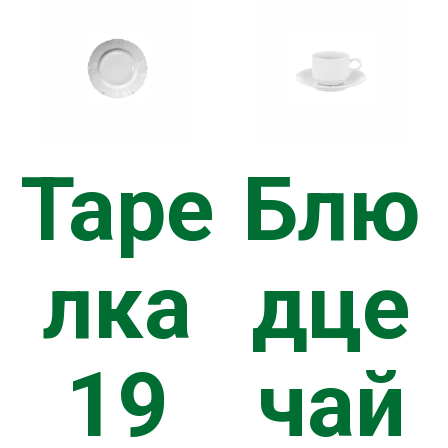
ДЖИ
Таре
Блю
ТАКТЫ
лка
дце
19
чай